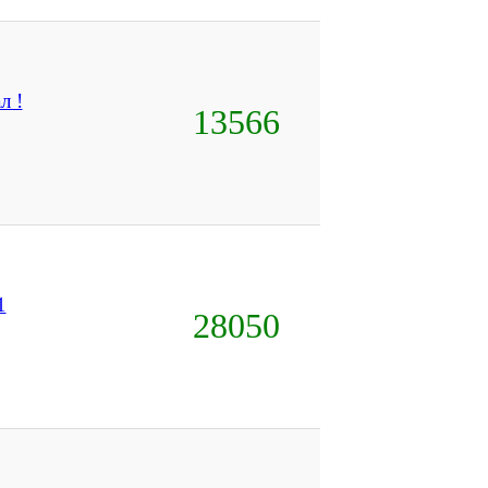
л !
13566
1
28050