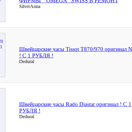
ФИРМЫ " OMEGA" SWISS В РЕМОНТ
SilverAnna
Швейцарские часы Tissot T870/970 оригинал 
! С 1 РУБЛЯ !
Dedural
Швейцарские часы Rado Diastar оригинал ! С 1
РУБЛЯ !
Dedural