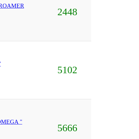
 ROAMER
2448
"
5102
OMEGA "
5666