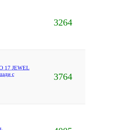
3264
 17 JEWEL
ади с
3764
я.