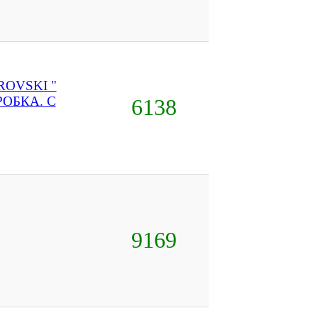
ROVSKI "
ОБКА. С
6138
9169