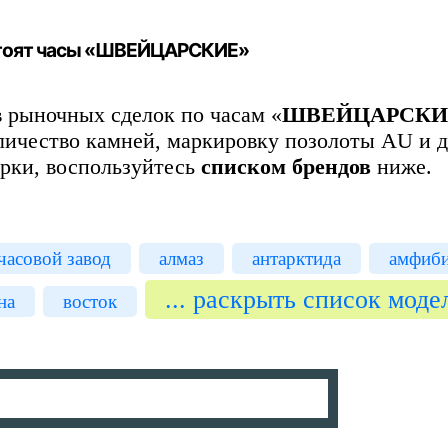
стоят часы «ШВЕЙЦАРСКИЕ»
 рыночных сделок по часам «
ШВЕЙЦАРСКИ
личество камней, маркировку позолоты AU и д
арки, воспользуйтесь
списком брендов
ниже.
часовой завод
алмаз
антарктида
амфиб
... раскрыть список моде
на
восток