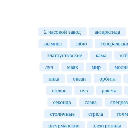
2 часовой завод
антарктида
вымпел
габю
генеральски
златоустовские
кама
кгб
луч
маяк
мир
молн
ника
океан
орбита
полюс
пчз
ракета
секонда
слава
спецназ
столичные
стрела
точм
штурманские
электроника