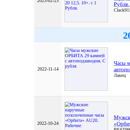
2023-02-23
Рубля.
Clack91
2
Часы 
2022-11-14
автопо
Лакец
Мужск
2022-10-24
«Орби
BEST99