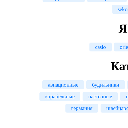
seko
Я
casio
orie
Ка
авиационные
будильники
корабельные
настенные
германия
швейцар