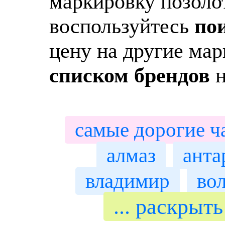
маркировку позолот
воспользуйтесь
по
цену на другие мар
списком брендов
н
самые дорогие ч
алмаз
анта
владимир
во
... раскрыт