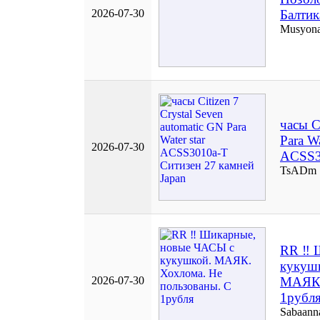
2026-07-30
Балтик
Musyon
часы C
Para Wa
2026-07-30
ACSS30
TsADm
RR ‼️
кукуш
2026-07-30
МАЯК.
1рубл
Sabaann