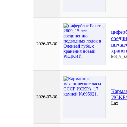
циферб
соеди
2026-07-30
подвод
хране
kot_v_z
Карма
2026-07-30
ИСКРА
Lax