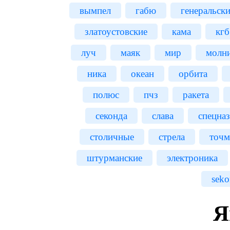
вымпел
габю
генеральски
златоустовские
кама
кгб
луч
маяк
мир
молн
ника
океан
орбита
полюс
пчз
ракета
секонда
слава
спецназ
столичные
стрела
точм
штурманские
электроника
seko
Я