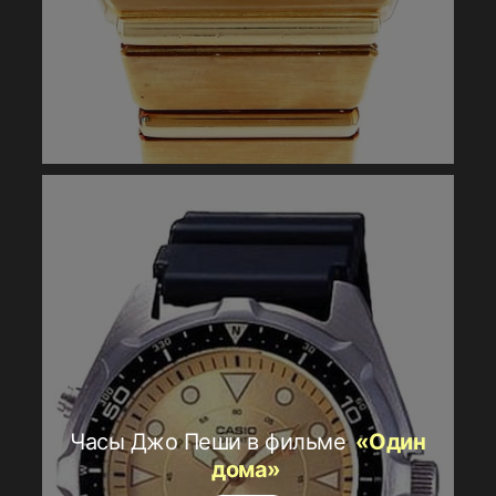
Часы Джо Пеши в фильме
«Один
дома»