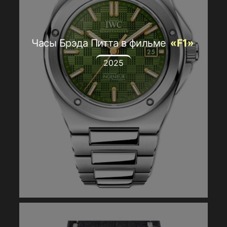
Часы Брэда Питта в фильме
«F1»
2025