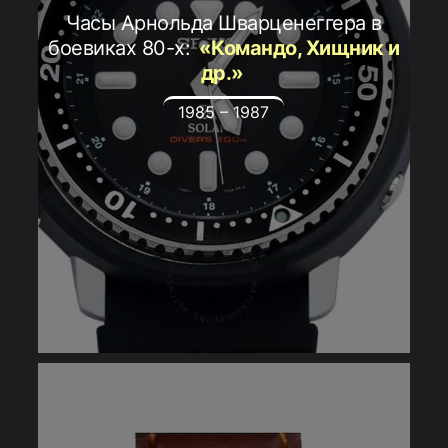
Часы Арнольда Шварценеггера в
боевиках 80-х:
«Командо, Хищник и
др.»
1985 – 1987