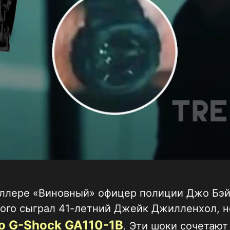
иллере «Виновный» офицер полиции Джо Бэй
ого сыграл 41-летний Джейк Джилленхол, н
o G-Shock GA110-1B
. Эти шоки сочетают