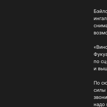
Бэйло
ингал
снима
возмо
«Вино
Фукуа
по сц
и выш
По с
силы 
звони
надо 