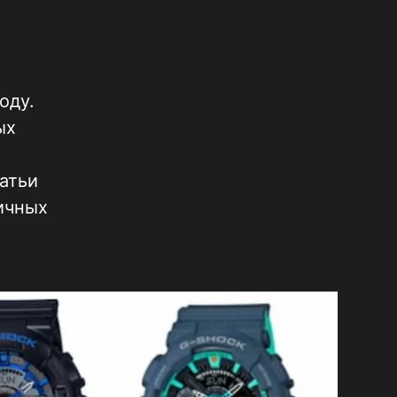
оду.
ых
татьи
личных