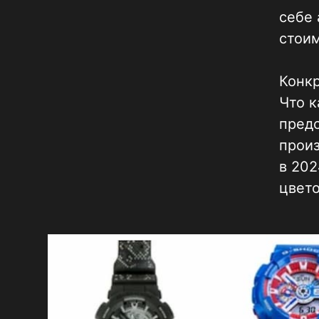
себе 
стоим
Конкр
Что к
предс
произ
в 202
цвето