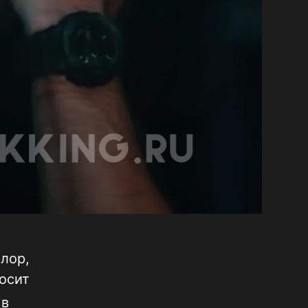
лор,
осит
 в