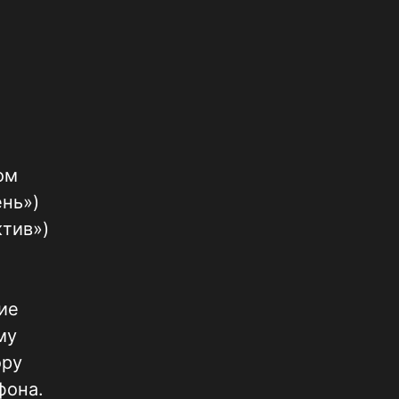
ом
ень»)
тив»)
ие
му
ору
фона.