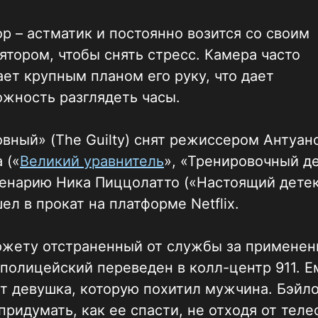
р – астматик и постоянно возится со своим
ятором, чтобы снять стресс. Камера часто
ет крупным планом его руку, что дает
жность разглядеть часы.
вный» (The Guilty) снят режиссером Антуан
 («
Великий уравнитель
», «Тренировочный д
енарию Ника Пиццолатто («Настоящий детек
ел в прокат на платформе Netflix.
южету отстраненный от службы за применен
полицейский переведен в колл-центр 911. Е
т девушка, которую похитил мужчина. Бэйл
придумать, как ее спасти, не отходя от теле