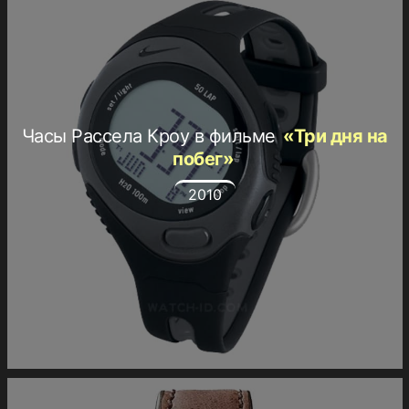
Часы Рассела Кроу в фильме
«Три дня на
побег»
2010