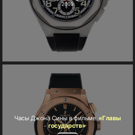
2009
Часы Джона Сины в фильме
«Главы
государств»