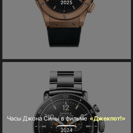
2025
Часы Джона Сины в фильме
«Джекпот!»
2024