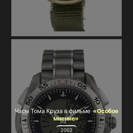
Часы Тома Круза в фильме
«Особое
мнение»
2002