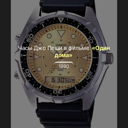
Часы Джо Пеши в фильме
«Один
дома»
1990