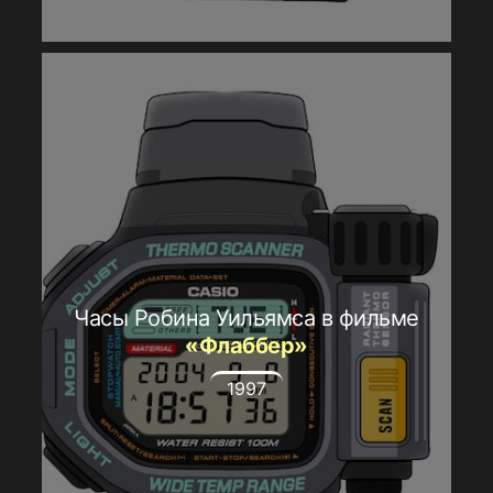
Часы Робина Уильямса в фильме
«Флаббер»
1997