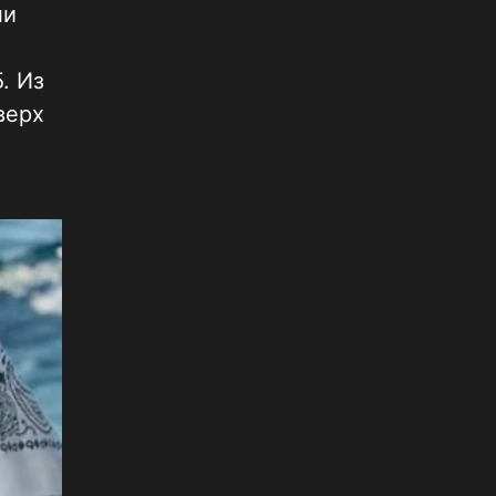
ли
. Из
верх