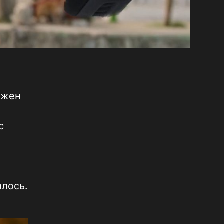
ожен
с
алось.