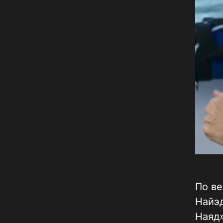
По в
Найэд
Наяд»