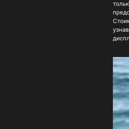
тольк
предс
Стоим
узнав
диспл