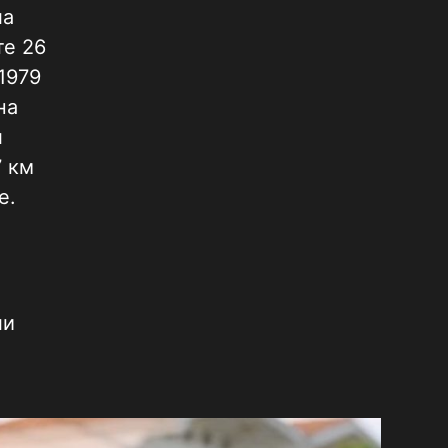
ла
те 26
1979
на
л
7 км
е.
о
ли