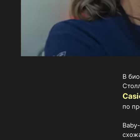
В би
Столл
Casi
по пр
Baby-
схожа