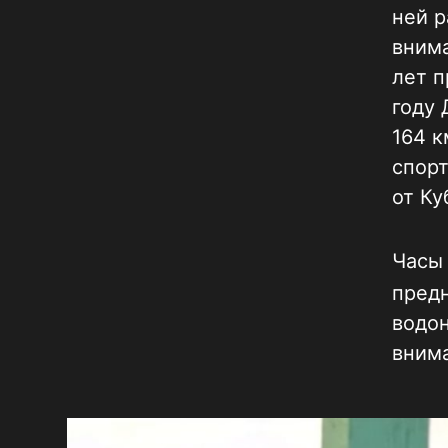
ней р
внима
лет п
году 
164 к
спорт
от Ку
Часы
предн
водо
внима