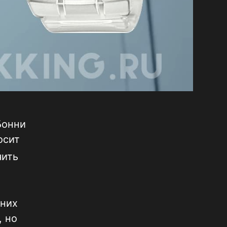
Бонни
осит
чить
 них
, но