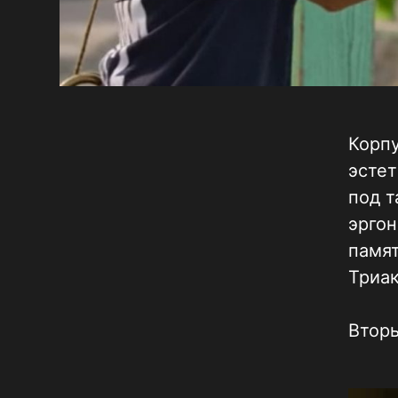
Корпу
эсте
под т
эргон
памят
Триак
Вторы