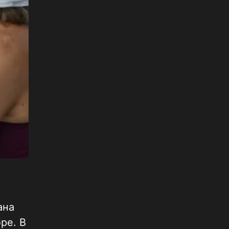
а
ана
ре. В