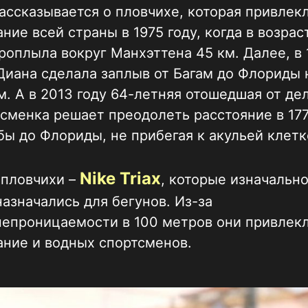
ассказывается о пловчихе, которая привлек
ние всей страны в 1975 году, когда в возрас
роплыла вокруг Манхэттена 45 км. Далее, в 
Диана сделала заплыв от Багам до Флориды 
м. А в 2013 году 64-летняя отошедшая от де
сменка решает преодолеть расстояние в 17
бы до Флориды, не прибегая к акульей клетк
Nike Triax
 пловчихи –
, которые изначальн
азначались для бегунов. Из-за
непроницаемости в 100 метров они привлек
ние и водных спортсменов.