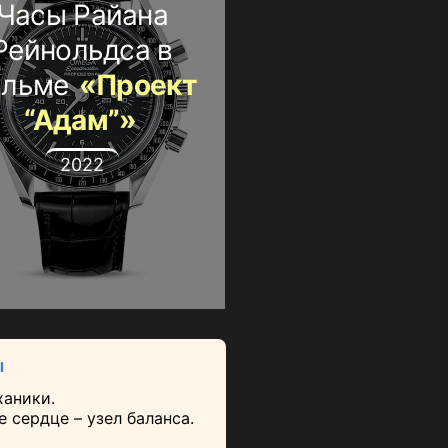
Часы Райана
Рейнольдса в
ильме
«Проект
“Адам”»
2022
ы
ханики.
 сердце – узел баланса.