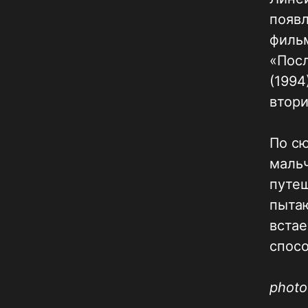
появл
фильм
«Посл
(1994
втори
По с
маль
путеш
пытаю
встае
спосо
photo