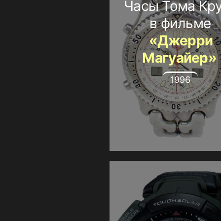
Часы Тома Кр
в фильме
«Джерри
Магуайер»
1996