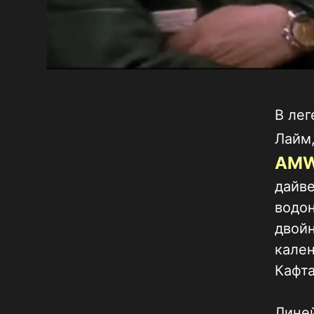
В лег
Лайм,
AMW
дайве
водо
двойн
кале
Кафта
Лине