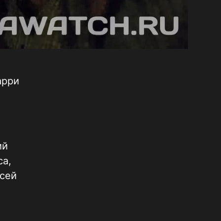
арри
ий
са,
ксей