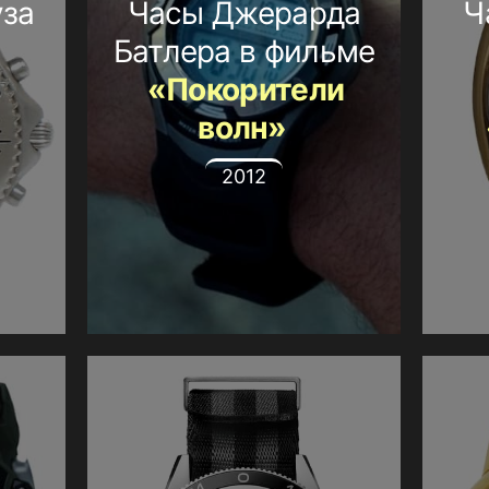
уза
Часы Джерарда
Ч
Батлера в фильме
«Покорители
волн»
2012