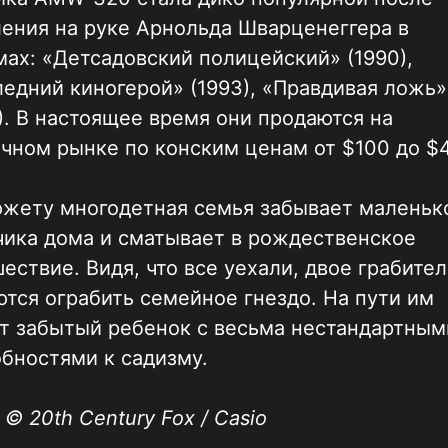
ения на руке Арнольда Шварценеггера в
ах: «Детсадовский полицейский» (1990),
едний киногерой» (1993), «Правдивая ложь»
). В настоящее время они продаются на
чном рынке по конским ценам от $100 до $
южету многодетная семья забывает маленьк
чика дома и сматывает в рождественское
ествие. Видя, что все уехали, двое грабите
тся ограбить семейное гнездо. На пути им
т забытый ребенок с весьма нестандартным
бностями к садизму.
 © 20th Century Fox / Casio