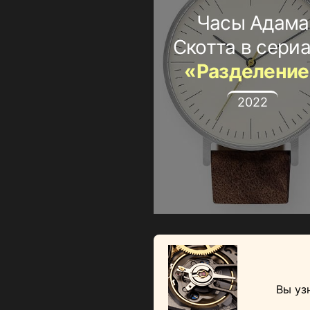
Часы Адама
Скотта в сери
«Разделение
2022
Вы уз