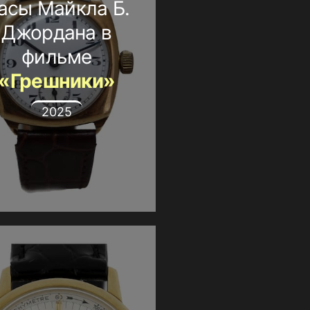
асы Майкла Б.
Джордана в
фильме
«Грешники»
2025