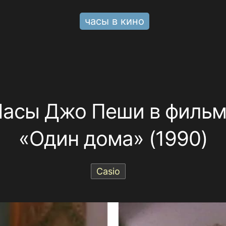
часы в кино
асы Джо Пеши в филь
«Один дома» (1990)
Casio