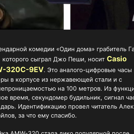
ендарной комедии «Один дома» грабитель Г
Casio
 которого сыграл Джо Пеши, носит
-320C-9EV
. Это аналого-цифровые часы
ры в корпусе из нержавеющей стали и с
непроницаемостью на 100 метров. Из функц
ое время, секундомер будильник, сигнал ча
ндарь. Идентификацию провел читатель Але
йлов, за что ему спасибо.
йка AMW-320 стала дико популярной после