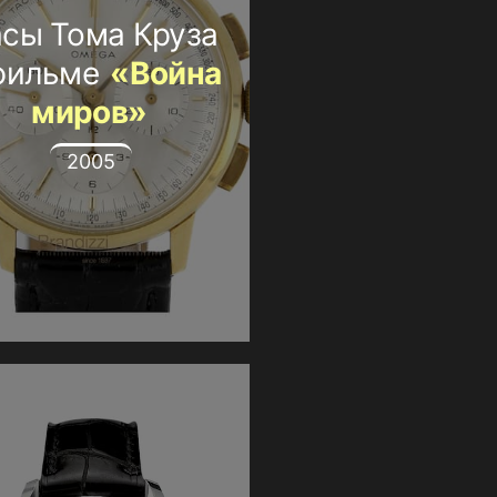
сы Тома Круза
фильме
«Война
миров»
2005