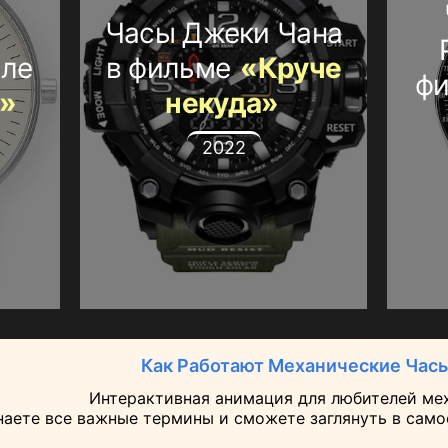
Часы Джеки Чана
але
в фильме
«Круче
ф
»
некуда»
2022
Как Работают Механические Час
Интерактивная анимация для любителей ме
наете все важные термины и сможете заглянуть в самое