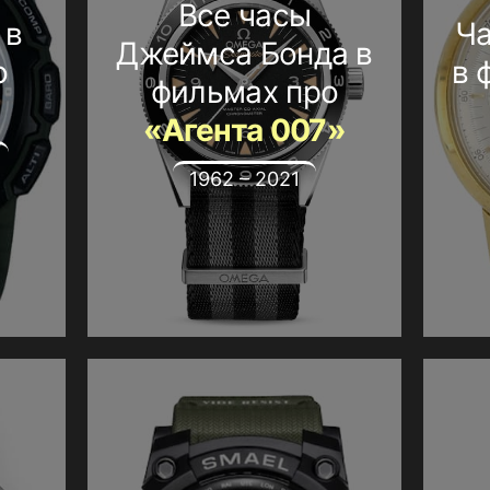
Все часы
 в
Ча
Джеймса Бонда в
о
в 
фильмах про
«Агента 007»
1962 – 2021