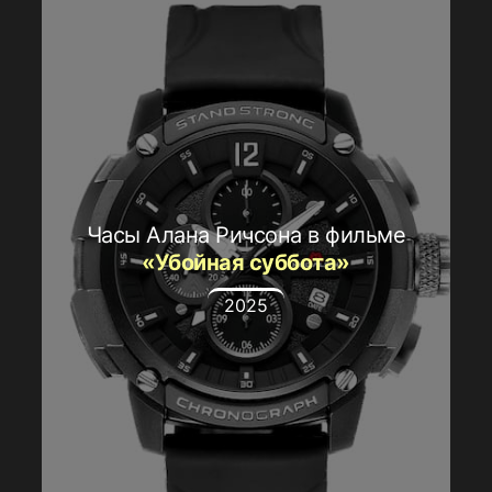
Часы Алана Ричсона в фильме
«Убойная суббота»
2025