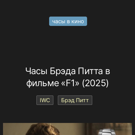
часы в кино
Часы Брэда Питта в
фильме «F1» (2025)
IWC
Брэд Питт