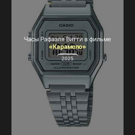
Часы Рафаэля Витти в фильме
«Карамело»
2025