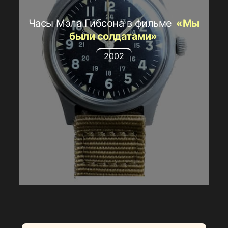
Часы Мэла Гибсона в фильме
«Мы
были солдатами»
2002