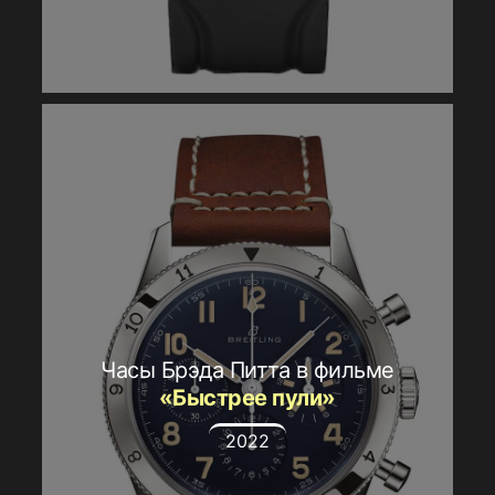
Часы Брэда Питта в фильме
«Быстрее пули»
2022