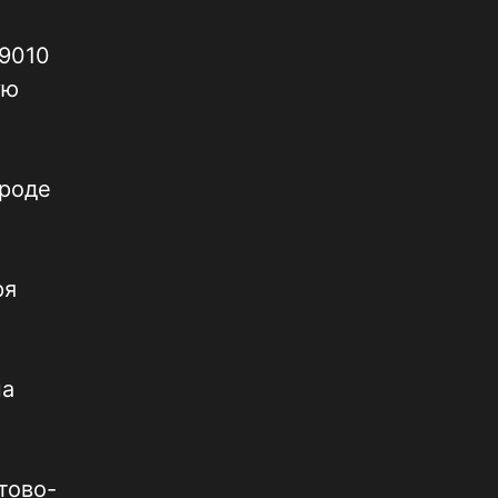
.9010
ую
ароде
ря
на
о
тово-