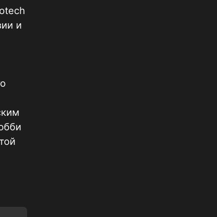
otech
зии и
го
ским
обби
той