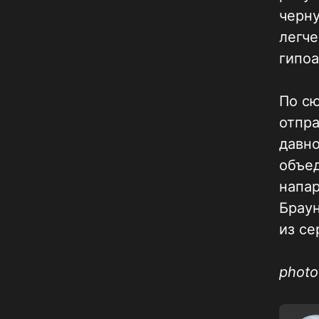
черну
легче
гипоа
По с
отпра
давно
объед
напа
Браун
из се
photo