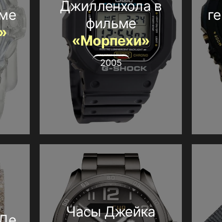
Джилленхола в
ьме
г
фильме
»
«Морпехи»
2005
Часы Джейка
 Де