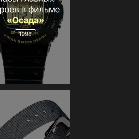
ероев в фильме
«Осада»
1998