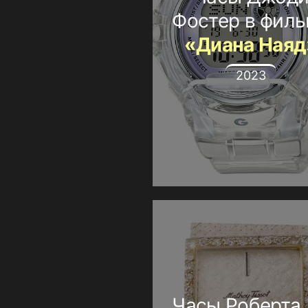
Фостер в фил
«Диана Наяд
2023
Часы Роберта