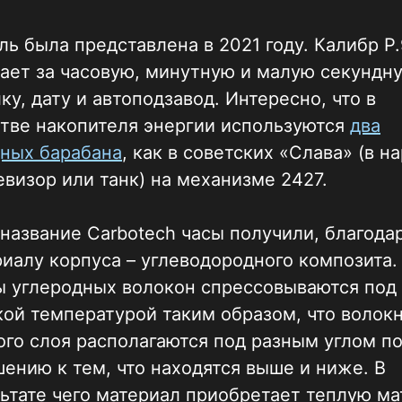
ь была представлена в 2021 году. Калибр P
ает за часовую, минутную и малую секундн
ку, дату и автоподзавод. Интересно, что в
тве накопителя энергии используются
два
дных барабана
, как в советских «Слава» (в н
евизор или танк) на механизме 2427.
название Carbotech часы получили, благода
иалу корпуса – углеводородного композита.
ы углеродных волокон спрессовываются под
ой температурой таким образом, что волок
го слоя располагаются под разным углом п
ению к тем, что находятся выше и ниже. В
ьтате чего материал приобретает теплую ма