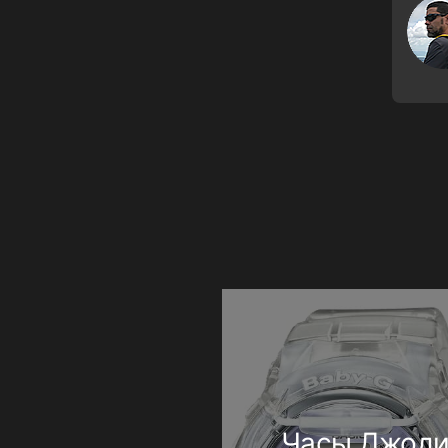
Часы Джод