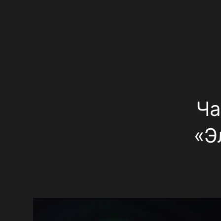
Ча
«Э