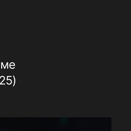
ьме
25)