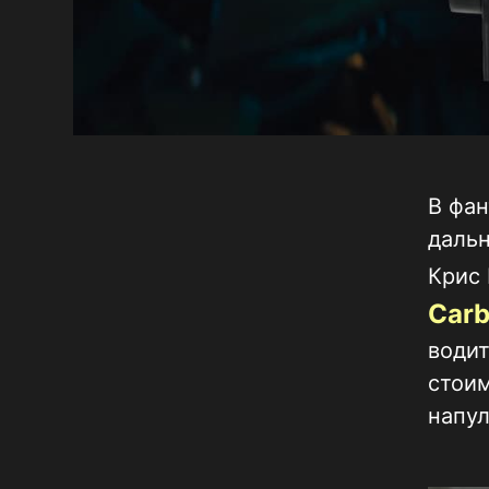
В фан
дальн
Крис 
Carb
водит
стоим
напул