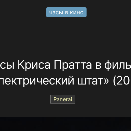
часы в кино
сы Криса Пратта в фил
лектрический штат» (20
Panerai