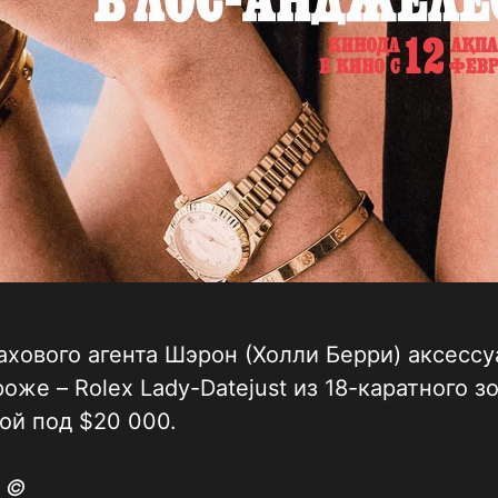
ахового агента Шэрон (Холли Берри) аксессу
оже – Rolex Lady-Datejust из 18-каратного з
ой под $20 000.
o ©