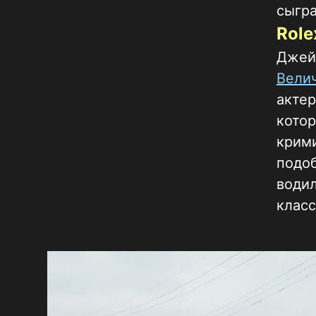
сыгра
Role
Джей
Вели
актер
котор
крим
подоб
водил
класс