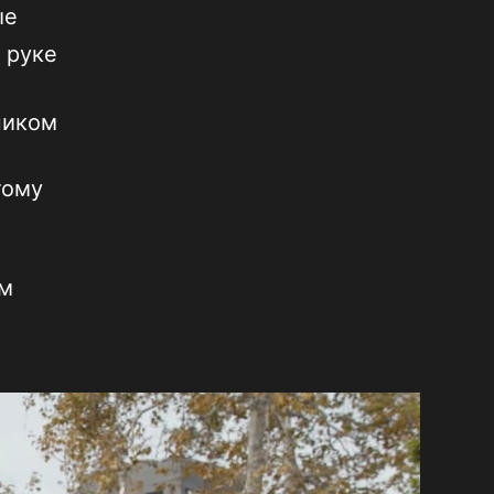
ые
а руке
ником
,
тому
им