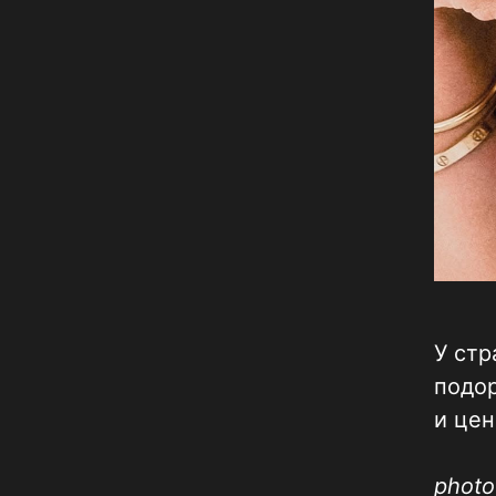
У стр
подор
и цен
phot