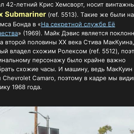
л 42-летний Крис Хемсворт, носит винтажн
x Submariner
(ref. 5513). Такие же были н
мса Бонда в «
На секретной службе Её
чества
» (1969). Майк Дэвис является поклон
а второй половины XX века Стива МакКуина
ый владел схожим Ролексом (ref. 5512), поэ
инальному персонажу было крайне важно
рать схожие часы. И машину, ведь МакКуин
 Chevrolet Camaro, поэтому в кадре мы вид
ику 1968 года.