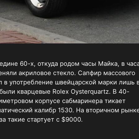
едине 60-х, откуда родом часы Майка, в час
няли акриловое стекло. Сапфир массового
 в употребление швейцарской марки лишь в
 были кварцевые Rolex Oysterquartz. В 40-
иметровом корпусе сабмаринера тикает
атический калибр 1530. На вторичном рынк
за такие стартует с $9000.