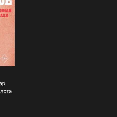
ар
олота