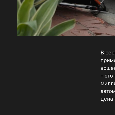
В сер
приме
вошел
– это
милл
автом
цена 