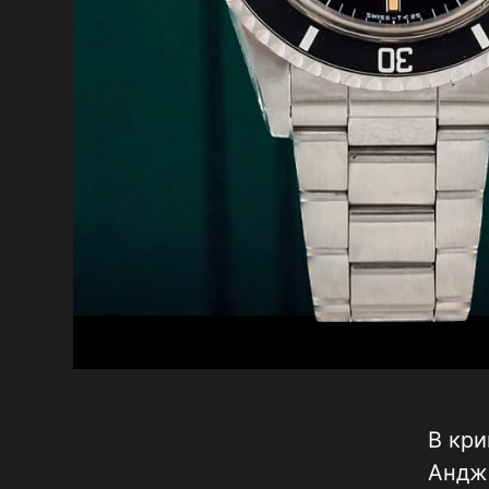
В кри
Андже