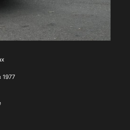
ах
 1977
е