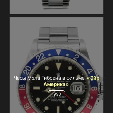
Часы Мэла Гибсона в фильме
«Эйр
Америка»
1990