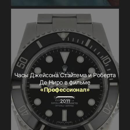
Часы Джейсона Стэйтема и Роберта
Де Ниро в фильме
«Профессионал»
2011